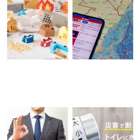
ランキング
減災とは？防災との違いや具
気象庁の注意報・警報が変わ
体的な取り組みを個人・法人
る！洪水など廃止カテゴリーや
別に防災士が解説
変更点を防災士が解説
アイテムから選ぶ
2026.07.10
2026.06.23
企業防災
家庭防災
企業防災
家庭防災
用途から選ぶ
備蓄人数から選ぶ
コンテンツ
インフォメーション
防災意識を高めるには？企業
断水時のタンク式トイレは流せ
での重要性や具体的な方法を
るの？誤った流し方は危険！
解説
2026.05.25
2026.05.15