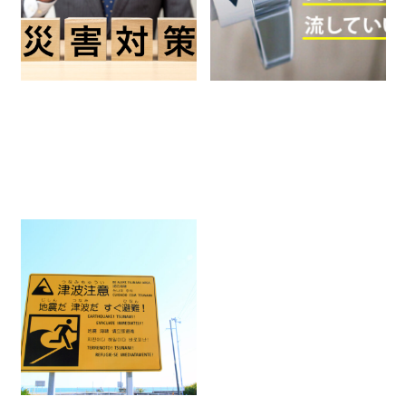
企業防災
企業防災
津波で想定される被害とは？
注意報や警報の種類、やるべき
備え＆やってはいけないNG行
2026.05.12
動を解説
企業防災
家庭防災