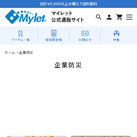
合計￥5,000以上の購入で送料無料
search
person
shopping_cart
アイテム一覧
お問合せ
特集
御見積依頼
ホーム
企業防災
search
企業防災
schedule
お見積り依頼
会員登録でポイントGET
新着商品